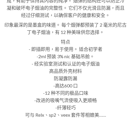
成，有助于保持其内容的纯净。 烟弹的结构还可以防止冷
凝和破坏电子烟油的完整性。 它们不仅光滑且防漏，而且
经过仔细测试，以确保客户的健康和安全。
印象最深的是墨盒的味道。 每个烟弹都预装了 2 毫米的尼古
丁电子烟油，有 12 种美味供您选择。
特点
- 即插即用，易于使用。 适合初学者
-2ml 预装 3% nic 基础吊舱。
- 经实验室测试和认证的电子烟油
高品质外壳材料
防凝露防漏
-高达600 口
-12 种不同的极品口味
-改进的吸嘴气流使吸入更顺畅
-纤薄轻巧
可与 Relx、sp2、veex 套件等相媲美……